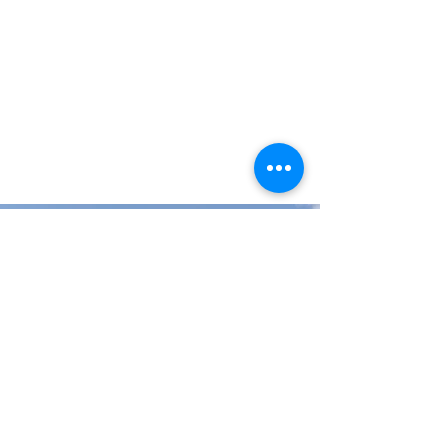
KONTAKTDATEN
Alte Scheune
Herrenberger Str. 8
76831 Birkweiler
Mobil:
0162-2807814
Mail: